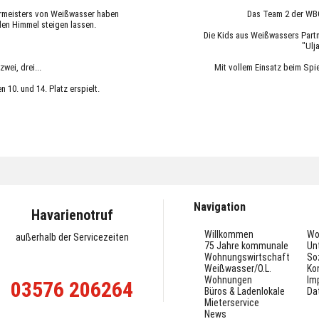
ermeisters von Weißwasser haben
Das Team 2 der WBG-
den Himmel steigen lassen.
Die Kids aus Weißwassers Part
"Ulj
wei, drei...
Mit vollem Einsatz beim Spie
 10. und 14. Platz erspielt.
Navigation
Havarienotruf
Willkommen
Wo
außerhalb der Servicezeiten
75 Jahre kommunale
Un
Wohnungswirtschaft
So
Weißwasser/O.L.
Ko
Wohnungen
Im
03576 206264
Büros & Ladenlokale
Da
Mieterservice
News