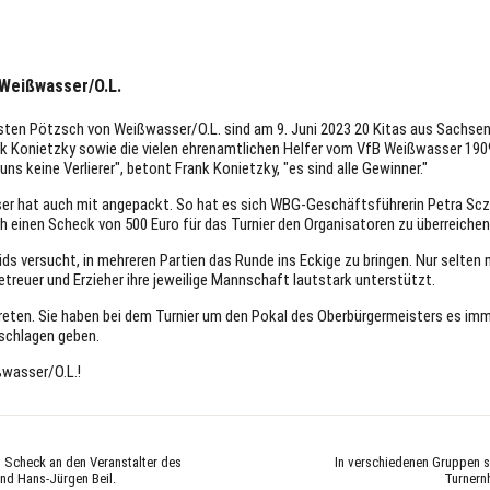
 Weißwasser/O.L.
ten Pötzsch von Weißwasser/O.L. sind am 9. Juni 2023 20 Kitas aus Sachsen
k Konietzky sowie die vielen ehrenamtlichen Helfer vom VfB Weißwasser 190
ns keine Verlierer", betont Frank Konietzky, "es sind alle Gewinner."
hat auch mit angepackt. So hat es sich WBG-Geschäftsführerin Petra Scze
 einen Scheck von 500 Euro für das Turnier den Organisatoren zu überreichen
 versucht, in mehreren Partien das Runde ins Eckige zu bringen. Nur selten m
etreuer und Erzieher ihre jeweilige Mannschaft lautstark unterstützt.
reten. Sie haben bei dem Turnier um den Pokal des Oberbürgermeisters es imm
eschlagen geben.
ßwasser/O.L.!
 Scheck an den Veranstalter des
In verschiedenen Gruppen s
und Hans-Jürgen Beil.
Turnern