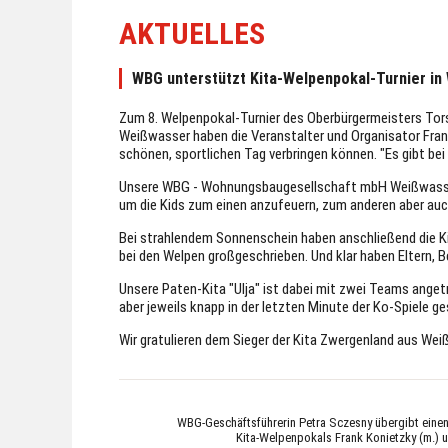
AKTUELLES
WBG unterstützt Kita-Welpenpokal-Turnier in
Zum 8. Welpenpokal-Turnier des Oberbürgermeisters Tors
Weißwasser haben die Veranstalter und Organisator Fran
schönen, sportlichen Tag verbringen können. "Es gibt bei u
Unsere WBG - Wohnungsbaugesellschaft mbH Weißwasser 
um die Kids zum einen anzufeuern, zum anderen aber auch
Bei strahlendem Sonnenschein haben anschließend die Kids
bei den Welpen großgeschrieben. Und klar haben Eltern, B
Unsere Paten-Kita "Ulja" ist dabei mit zwei Teams anget
aber jeweils knapp in der letzten Minute der Ko-Spiele g
Wir gratulieren dem Sieger der Kita Zwergenland aus Wei
WBG-Geschäftsführerin Petra Sczesny übergibt einen
Kita-Welpenpokals Frank Konietzky (m.) 