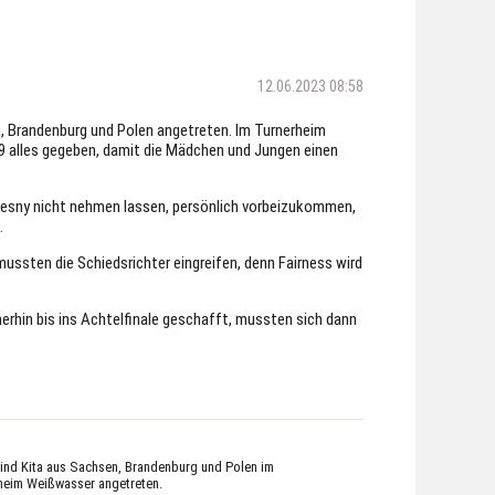
12.06.2023 08:58
, Brandenburg und Polen angetreten. Im Turnerheim
9 alles gegeben, damit die Mädchen und Jungen einen
sny nicht nehmen lassen, persönlich vorbeizukommen,
.
ussten die Schiedsrichter eingreifen, denn Fairness wird
erhin bis ins Achtelfinale geschafft, mussten sich dann
ind Kita aus Sachsen, Brandenburg und Polen im
heim Weißwasser angetreten.