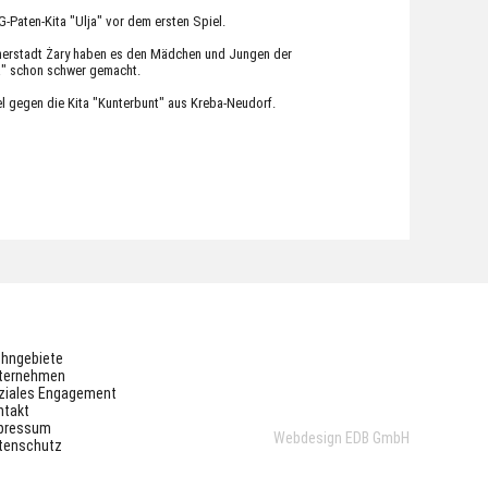
Paten-Kita "Ulja" vor dem ersten Spiel.
nerstadt Żary haben es den Mädchen und Jungen der
a" schon schwer gemacht.
l gegen die Kita "Kunterbunt" aus Kreba-Neudorf.
hngebiete
ternehmen
ziales Engagement
ntakt
pressum
Webdesign
EDB GmbH
tenschutz