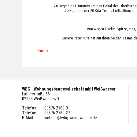
Zu Beginn des Turniers um den Pokal des Oberbürg
die Kapitäne der 20 Kita-Teams Luftballons in 
Von wegen Hacke, Spitze, eins, z
Unsere Paten-Kita hat mit ihren beiden Teams den
Zurück
WBG - Wohnungsbaugesellschaft mbH Weißwasser
Lutherstraße 66
02943 Weißwasser/O.L.
Telefon:
03576 2780-0
Telefax:
03576 2780-27
E-Mail:
wohnen@wbg-weisswasser.de