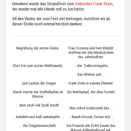
Umrahmt wurde das Strandfest vom
Airbrusher Frank Stein
,
der wieder mal alle Hände voll zu tun hatte.
All den Vielen, die zum Fest mit beitrugen, möchten wir an
dieser Stelle noch einmal herzlich danken.
Begrüßung der ersten Gäste.
Frau Sczesny und Herr Klämbt
eröffnen mit den Maskottchen
das Jahnbadfest.
Start frei zum ersten Wettbewerb,
... der Tretbootregatta.
...
Das Winken und ...
.. und Lachen der Sieger.
Frank Stein in seinem Element.
Gleich startet der Staffellaufes im
Ein Wettkampf, der alles fordert
Wasser.
...
... aber auch viel Spaß macht.
Nun schon traditionell das ...
... beliebte und heiß umkämpfte ...
... Beach-Soccer-Turnier und ...
... der Siegermannschaft.
Die Freunde der DLRG bauen das
Wasser-Völkerballspiel auf.