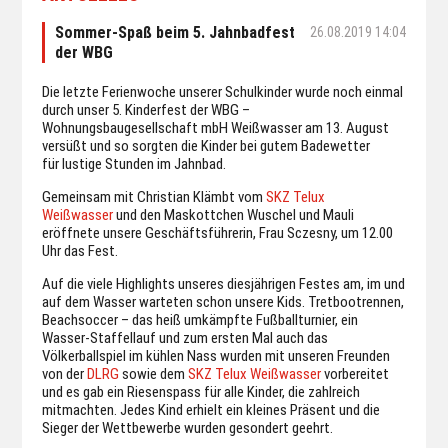
Sommer-Spaß beim 5. Jahnbadfest
26.08.2019 14:04
der WBG
Die letzte Ferienwoche unserer Schulkinder wurde noch einmal
durch unser 5. Kinderfest der WBG –
Wohnungsbaugesellschaft mbH Weißwasser am 13. August
versüßt und so sorgten die Kinder bei gutem Badewetter
für lustige Stunden im Jahnbad.
Gemeinsam mit Christian Klämbt vom
SKZ Telux
Weißwasser
und den Maskottchen Wuschel und Mauli
eröffnete unsere Geschäftsführerin, Frau Sczesny, um 12.00
Uhr das Fest.
Auf die viele Highlights unseres diesjährigen Festes am, im und
auf dem Wasser warteten schon unsere Kids. Tretbootrennen,
Beachsoccer – das heiß umkämpfte Fußballturnier, ein
Wasser-Staffellauf und zum ersten Mal auch das
Völkerballspiel im kühlen Nass wurden mit unseren Freunden
von der
DLRG
sowie dem
SKZ Telux Weißwasser
vorbereitet
und es gab ein Riesenspass für alle Kinder, die zahlreich
mitmachten. Jedes Kind erhielt ein kleines Präsent und die
Sieger der Wettbewerbe wurden gesondert geehrt.