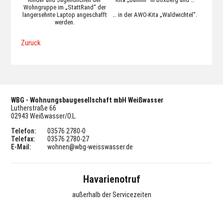
Wohngruppe im „StattRand“ der
langersehnte Laptop angeschafft
… in der AWO-Kita „Waldwichtel“.
werden.
Zurück
WBG - Wohnungsbaugesellschaft mbH Weißwasser
Lutherstraße 66
02943 Weißwasser/O.L.
Telefon:
03576 2780-0
Telefax:
03576 2780-27
E-Mail:
wohnen@wbg-weisswasser.de
Havarienotruf
außerhalb der Servicezeiten