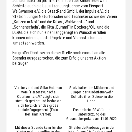
Jubiläumsaktion profitierten neben der Kinderfeuerwehr
Schleife auch die Lausitzer Jungfüchse vom Eissport
Weißwasser e.V., die StattRand GmbH, der Impuls e.V., die
Station Junger Naturforscher und Techniker sowie der Verein
„Katzen in Not“ und die Kitas „Waldwichtel“ und
„Sonnenschein“, die Kita „Bummi“ in Boxberg/O.L. und die
DLRG, die sich nun einen langgehegten Wunsch erfüllen
können oder geplante Projekte und Veranstaltungen
umsetzen werden.
Ein großer Dank sei an dieser Stelle noch einmal an alle
Spender ausgesprochen, die zum Erfolg unserer Aktion
beitrugen.
Vereinsvorstand Silko Hoffman
Stolz halten die Mädchen und
vom "Herzenswünsche
Jungen der Kinderfeuerwehr
Oberlausitz e.V." zeigte sich
Schleife ihren Scheck in die
sichtlich gerührt und bedankte
Höhe.
sich herzlich für das große
soziale Engagement. (Foto:
Freude beim ESW für die
Benjamin Kramer)
Unterstützung des
Glasmacherpokals am 11.01.2020.
Mit dieser Spende kann für die
Strahlende Kinderaugen in der
Kinder und Jugendlichen der
Kita „Bummi“ in Boxberg und …